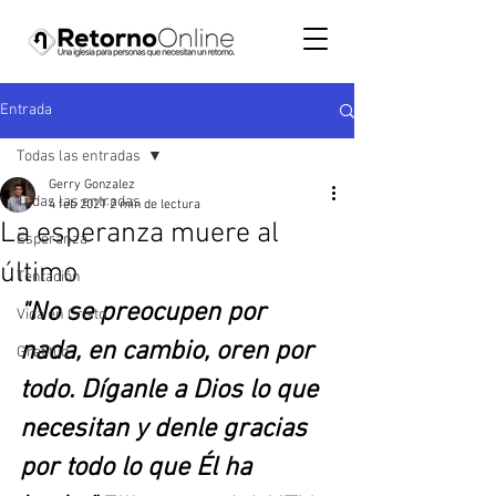
Entrada
Todas las entradas
Gerry Gonzalez
Todas las entradas
4 feb 2021
2 min de lectura
La esperanza muere al
Esperanza
último
Tentación
"No se preocupen por 
Vida en Cristo
nada, en cambio, oren por 
Gratitud
todo. Díganle a Dios lo que 
necesitan y denle gracias 
por todo lo que Él ha 