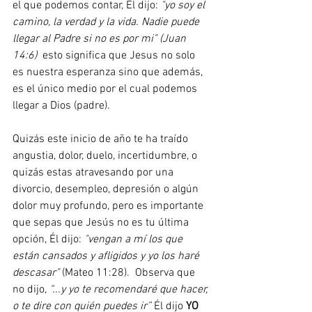
el que podemos contar, Él dijo: 
"yo soy el 
camino, la verdad y la vida. Nadie puede 
llegar al Padre si no es por mi" (Juan 
14:6) 
 esto significa que Jesus no solo 
es nuestra esperanza sino que además, 
es el único medio por el cual podemos 
llegar a Dios (padre). 
Quizás este inicio de año te ha traído 
angustia, dolor, duelo, incertidumbre, o 
quizás estas atravesando por una 
divorcio, desempleo, depresión o algún 
dolor muy profundo, pero es importante 
que sepas que Jesús no es tu última 
opción, Él dijo: 
"vengan a mí los que 
están cansados y afligidos y yo los haré 
descasar"
 (Mateo 11:28).  Observa que 
no dijo, 
“...y yo te recomendaré que hacer, 
o te dire con quién puedes ir”
 Él dijo 
YO 