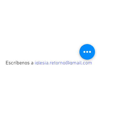
Escríbenos a 
iglesia.retorno@gmail.com
si requieres asistencia espiritual.
esperanza
alivio
vida
proposito
ayuda
Esperanza
Vida en Cristo