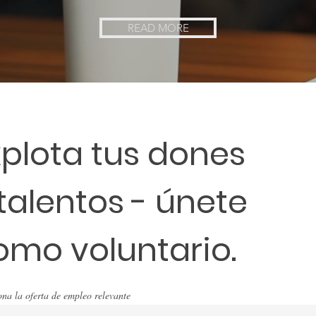
READ MORE
xplota tus dones
 talentos - únete
omo voluntario.
ona la oferta de empleo relevante