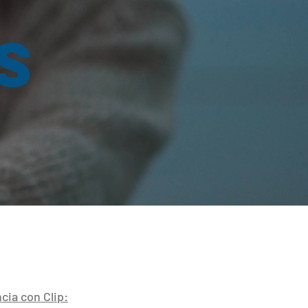
a
s
cia con Clip: