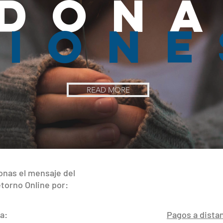
DOn
cione
READ MORE
onas el mensaje del
torno Online por:
a:
Pagos a distan