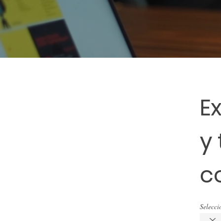
E
y
c
Selecci