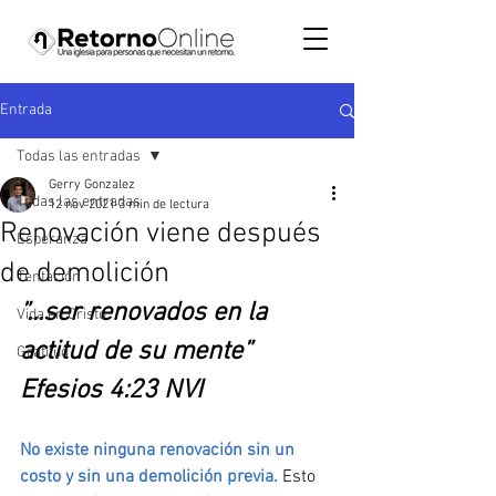
Entrada
Todas las entradas
Gerry Gonzalez
Todas las entradas
12 nov 2021
3 min de lectura
Renovación viene después
Esperanza
de demolición
Tentación
”...ser renovados en la 
Vida en Cristo
actitud de su mente” 
Gratitud
Efesios 4:23 NVI 
No existe ninguna renovación sin un 
costo y sin una demolición previa. 
Esto 