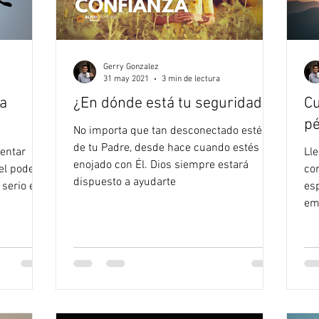
Gerry Gonzalez
31 may 2021
3 min de lectura
a
¿En dónde está tu seguridad?
Cu
pé
No importa que tan desconectado estés
de tu Padre, desde hace cuando estés
rentar
Ll
enojado con Él. Dios siempre estará
el poder
co
dispuesto a ayudarte
 serio es
esp
em