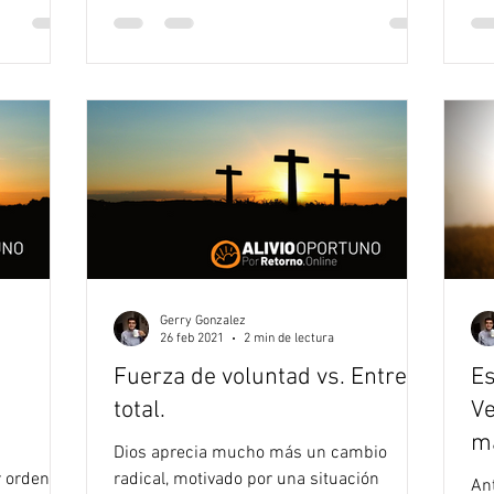
Gerry Gonzalez
26 feb 2021
2 min de lectura
Fuerza de voluntad vs. Entrega
Es
total.
Ve
ma
Dios aprecia mucho más un cambio
 orden y
radical, motivado por una situación
An