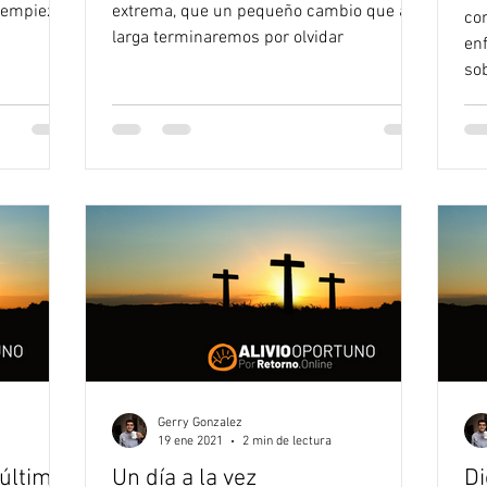
 empieza
extrema, que un pequeño cambio que a la
co
larga terminaremos por olvidar
en
so
Gerry Gonzalez
19 ene 2021
2 min de lectura
último
Un día a la vez
Di