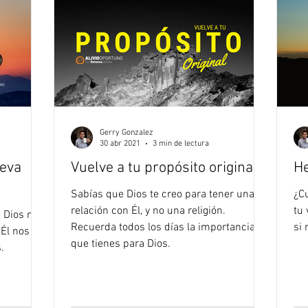
Gerry Gonzalez
30 abr 2021
3 min de lectura
eva
Vuelve a tu propósito original
He
Sabías que Dios te creo para tener una
¿C
relación con Él, y no una religión.
tu 
 Dios no
Recuerda todos los días la importancia
si
 Él nos
que tienes para Dios.
.