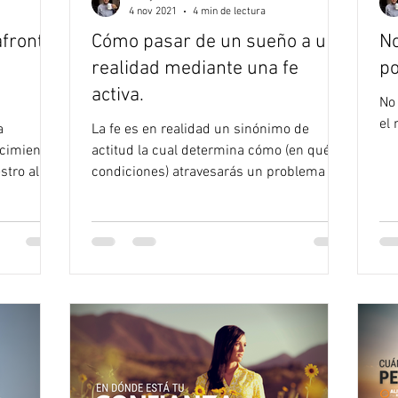
4 nov 2021
4 min de lectura
frontar
Cómo pasar de un sueño a una
No
realidad mediante una fe
po
activa.
No
el
a
La fe es en realidad un sinónimo de
ecimiento
actitud la cual determina cómo (en qué
stro al
condiciones) atravesarás un problema