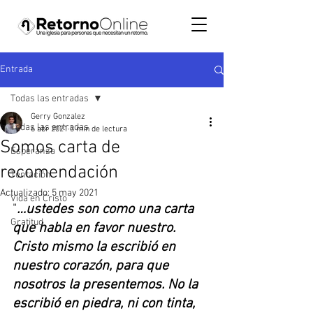
Entrada
Todas las entradas
Gerry Gonzalez
Todas las entradas
6 abr 2021
3 min de lectura
Somos carta de
Esperanza
recomendación
Tentación
Actualizado:
5 may 2021
Vida en Cristo
"
…ustedes son como una carta 
Gratitud
que habla en favor nuestro. 
Cristo mismo la escribió en 
nuestro corazón, para que 
nosotros la presentemos. No la 
escribió en piedra, ni con tinta, 